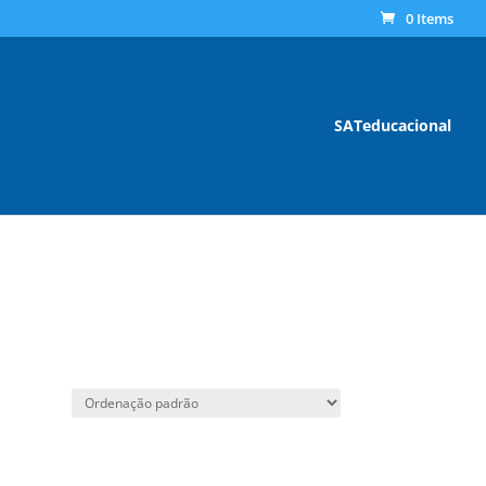
0 Items
SATeducacional